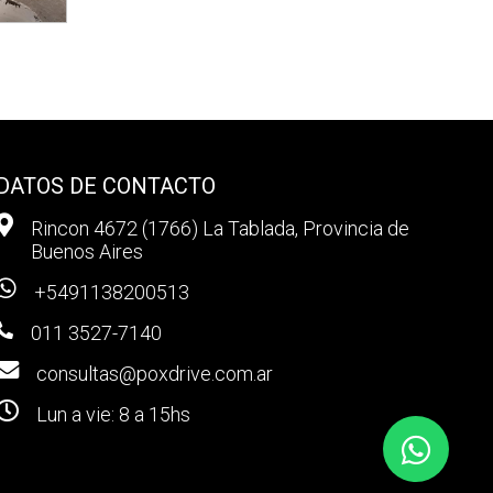
DATOS DE CONTACTO
Rincon 4672 (1766) La Tablada, Provincia de
Buenos Aires
+5491138200513
011 3527-7140
consultas@poxdrive.com.ar
Lun a vie: 8 a 15hs