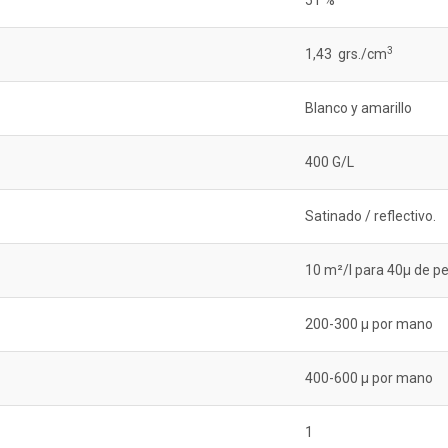
51 %
3
1,43 grs./cm
Blanco y amarillo
400 G/L
Satinado / reflectivo.
10 m²/l para 40µ de pe
200-300 µ por mano
400-600 µ por mano
1