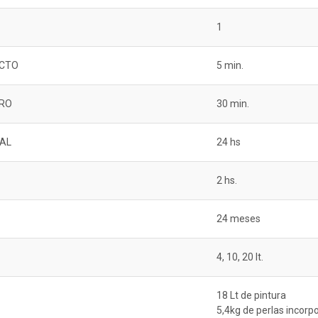
1
CTO
5 min.
RO
30 min.
NAL
24 hs
2 hs.
24 meses
4, 10, 20 lt.
18 Lt de pintura
5,4kg de perlas incorp