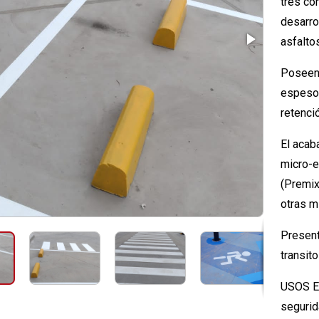
tres co
desarro
asfalto
Poseen 
espesor
retenció
El acab
micro-e
(Premix
otras m
Present
transito
USOS En
segurid